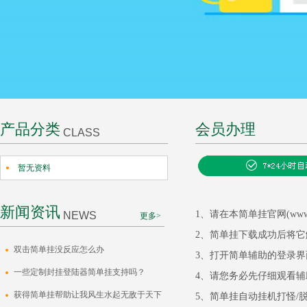
产品分类
会员办理
CLASS
暂无资料
新闻资讯
1、请在本简单挂官网(www.
NEWS
更多>
2、
简单挂
下载成功后将它
双击简单挂没反应怎么办
3、打开
简单辅助
的登录界
一些定制封挂登陆器简单挂支持吗？
4、请您务必先仔细观看辅
获得简单挂帮助让我风生水起无敌于天下
5、
简单挂
自动挂机打怪/